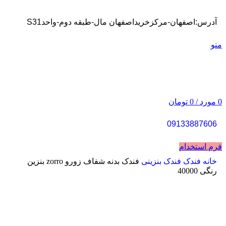
آدرس:اصفهان-مرکزخریداصفهان مال-طبقه دوم-واحدS31
منو
0
مورد
/
0
تومان
09133887606
فرم استخدام
خانه
فندک
فندک بنزینی
فندک بدنه شفاف زورو zorro بنزین
رنگی 40000