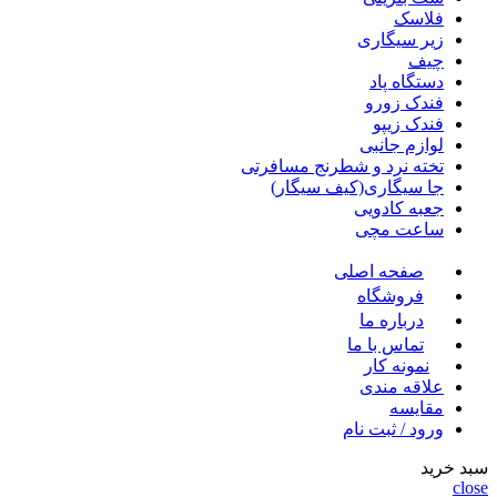
فلاسک
زیر سیگاری
چیف
دستگاه پاد
فندک زورو
فندک زیپو
لوازم جانبی
تخته نرد و شطرنج مسافرتی
جا سیگاری(کیف سیگار)
جعبه کادویی
ساعت مچی
صفحه اصلی
فروشگاه
درباره ما
تماس با ما
نمونه کار
علاقه مندی
مقايسه
ورود / ثبت نام
سبد خرید
close