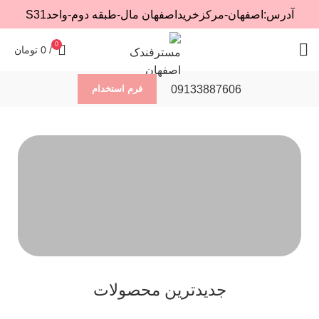
آدرس:اصفهان-مرکزخریداصفهان مال-طبقه دوم-واحدS31
0
/
0
تومان
09133887606
فرم استخدام
جدیدترین محصولات