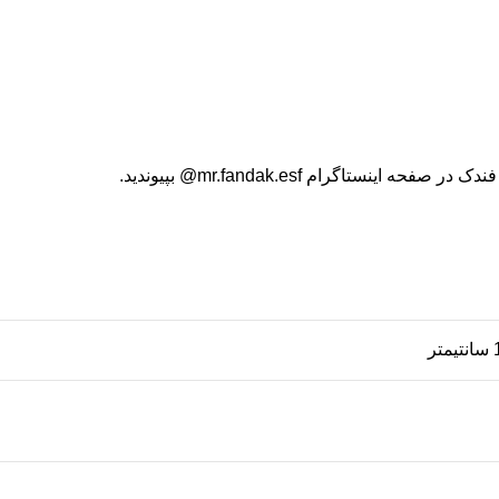
فندک در صفحه اینستاگرام
mr.fandak.esf@
بپیوندید.