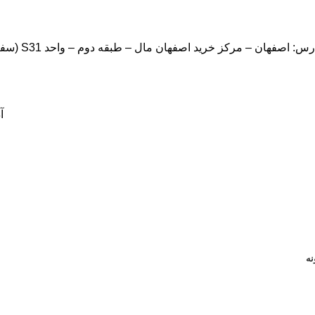
: اصفهان – مرکز خرید اصفهان مال – طبقه دوم – واحد S31 (سفارشات شما نهایتا تا سه روز کاری تحویل پست خواهد شد.)
آ
نه