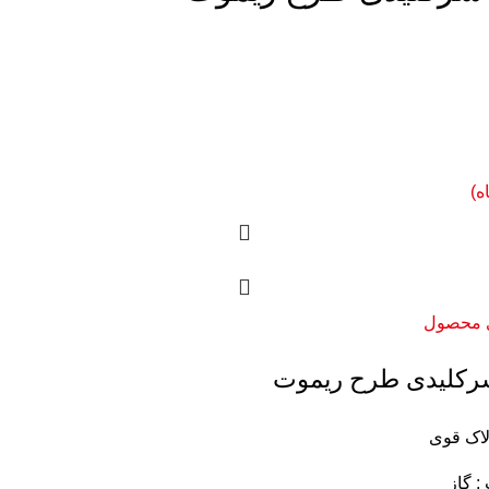
ه)
 محصول
رکلیدی طرح ریموت
لاک قوی
 گاز