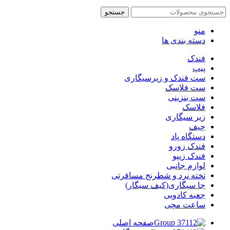
جستجو
منو
دسته بندی ها
فندک
پیپ
ست فندک و زیرسیگاری
ست فلاسک
ست بنزینی
فلاسک
زیر سیگاری
چیف
دستگاه پاد
فندک زورو
فندک زیپو
لوازم جانبی
تخته نرد و شطرنج مسافرتی
جا سیگاری(کیف سیگار)
جعبه کادویی
ساعت مچی
صفحه اصلی