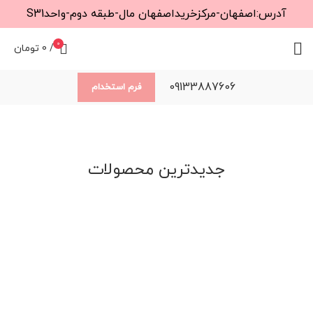
آدرس:اصفهان-مرکزخریداصفهان مال-طبقه دوم-واحدS31
0
/
0
تومان
09133887606
فرم استخدام
جدیدترین محصولات