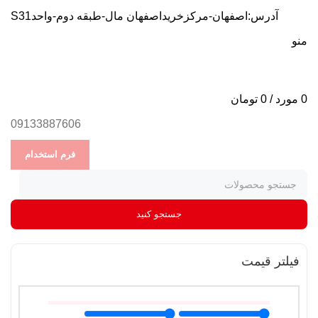
آدرس:اصفهان-مرکزخریداصفهان مال-طبقه دوم-واحدS31
منو
0
مورد
/
0
تومان
09133887606
فرم استخدام
جستجو کنید
فیلتر قیمت