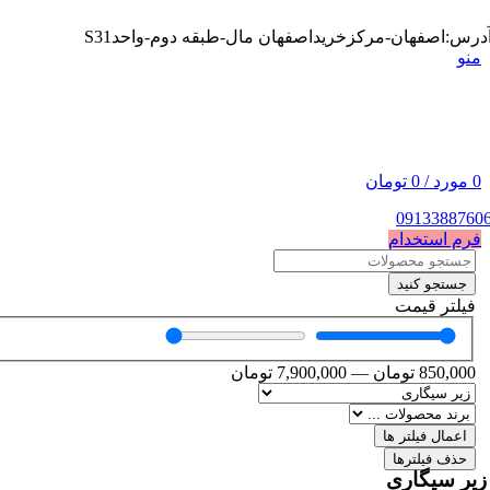
درس:اصفهان-مرکزخریداصفهان مال-طبقه دوم-واحدS31
منو
0
مورد
/
0
تومان
0913388760
فرم استخدام
جستجو کنید
فیلتر قیمت
850,000
تومان
—
7,900,000
تومان
اعمال فیلتر ها
حذف فیلترها
زیر سیگاری