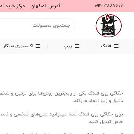
09133887606
آدرس: اصفهان – مرکز خرید اصفهان مال – طبقه دوم – واحد S31
فندک
پیپ
اکسسوری سیگار
حکاکی روی فندک یکی از رایج‌ترین روش‌ها برای تزئین و شخص
دقیق و زیبا ایجاد می‌کند.
برای حکاکی روی فندک شما میتوانید متن‌های شخصی و نام، ت
خاص تبدیل کنید.