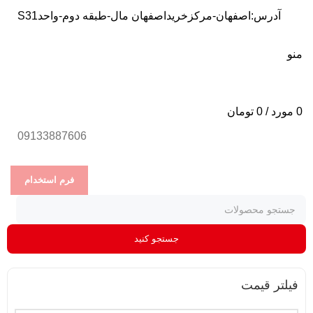
آدرس:اصفهان-مرکزخریداصفهان مال-طبقه دوم-واحدS31
منو
0
مورد
/
0
تومان
09133887606
فرم استخدام
جستجو کنید
فیلتر قیمت