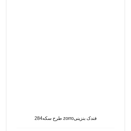
فندک بنزینیzorro طرح سکه284