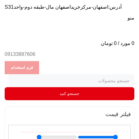
آدرس:اصفهان-مرکزخریداصفهان مال-طبقه دوم-واحدS31
منو
0
مورد
/
0
تومان
09133887606
فرم استخدام
جستجو کنید
فیلتر قیمت