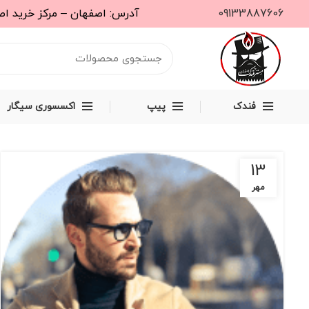
09133887606
آدرس: اصفهان – مرکز خرید اصفهان مال – طبقه دوم – واحد S31
فندک
پیپ
اکسسوری سیگار
13
مهر