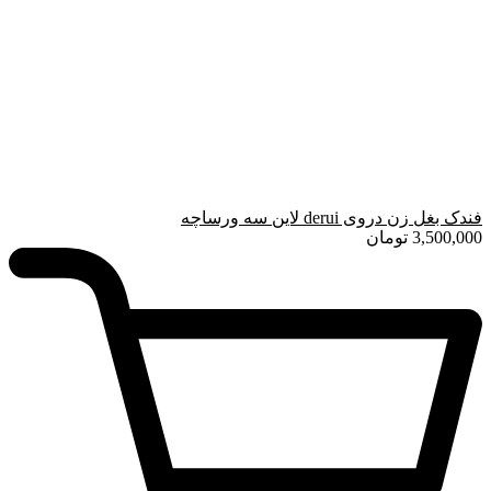
فندک بغل زن دروی derui لاین سه ورساچه
3,500,000
تومان