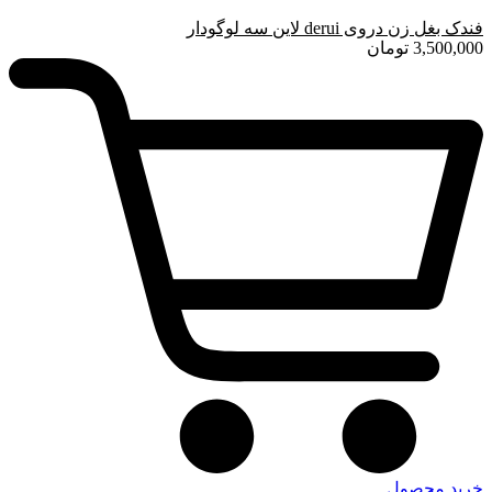
فندک بغل زن دروی derui لاین سه لوگودار
3,500,000
تومان
خرید محصول