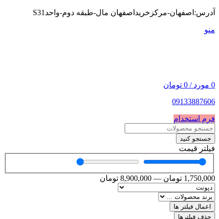
آدرس:اصفهان-مرکزخریداصفهان مال-طبقه دوم-واحدS31
منو
0
مورد
/
0
تومان
09133887606
فرم استخدام
جستجو کنید
فیلتر قیمت
1,750,000
تومان
—
8,900,000
تومان
اعمال فیلتر ها
حذف فیلترها