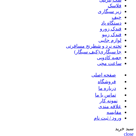
فلاسک
زیر سیگاری
چیف
دستگاه پاد
فندک زورو
فندک زیپو
لوازم جانبی
تخته نرد و شطرنج مسافرتی
جا سیگاری(کیف سیگار)
جعبه کادویی
ساعت مچی
صفحه اصلی
فروشگاه
درباره ما
تماس با ما
نمونه کار
علاقه مندی
مقايسه
ورود / ثبت نام
سبد خرید
close