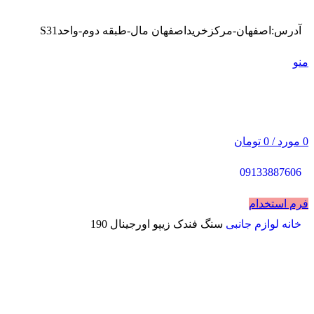
آدرس:اصفهان-مرکزخریداصفهان مال-طبقه دوم-واحدS31
منو
0
مورد
/
0
تومان
09133887606
فرم استخدام
خانه
لوازم جانبی
سنگ فندک زیپو اورجینال 190