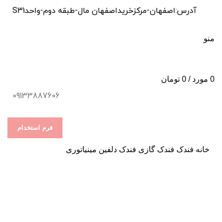
آدرس:اصفهان-مرکزخریداصفهان مال-طبقه دوم-واحدS31
منو
0
مورد
/
0
تومان
09133887606
فرم استخدام
خانه
فندک
فندک گازی
فندک دلفین مینیاتوری