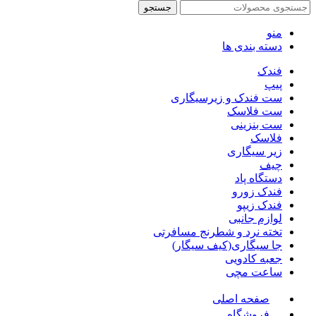
جستجو
منو
دسته بندی ها
فندک
پیپ
ست فندک و زیرسیگاری
ست فلاسک
ست بنزینی
فلاسک
زیر سیگاری
چیف
دستگاه پاد
فندک زورو
فندک زیپو
لوازم جانبی
تخته نرد و شطرنج مسافرتی
جا سیگاری(کیف سیگار)
جعبه کادویی
ساعت مچی
صفحه اصلی
فروشگاه