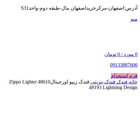
آدرس:اصفهان-مرکزخریداصفهان مال-طبقه دوم-واحدS31
منو
0
مورد
/
0
تومان
09133887606
فرم استخدام
خانه
فندک
فندک بنزینی
فندک زیپو اورجینالZippo Lighter 48610
49193 Lightning Design
فروخته شده