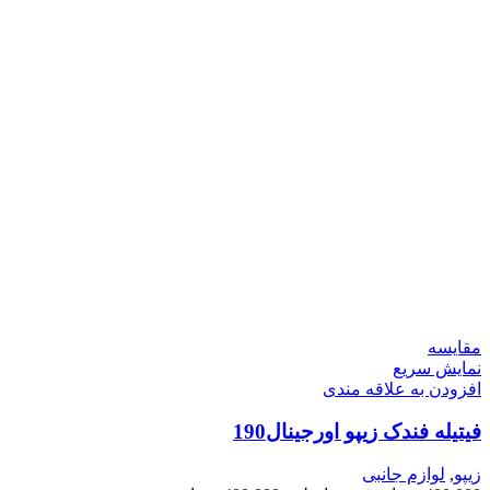
مقايسه
نمایش سریع
افزودن به علاقه مندی
فیتیله فندک زیپو اورجینال190
زیپو
,
لوازم جانبی