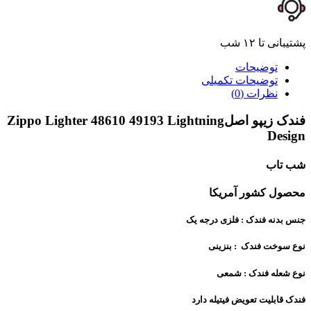
پشتیبانی تا ۱۲ شب
توضیحات
توضیحات تکمیلی
نظرات (0)
فندک زیپو اصلZippo Lighter 48610 49193 Lightning
Design
شب تاب
محصول کشور آمریکا
جنس بدنه فندک : فلزی درجه یک
نوع سوخت فندک : بنزینی
نوع شعله فندک : شمعی
فندک قابلیت تعویض فیتیله دارد