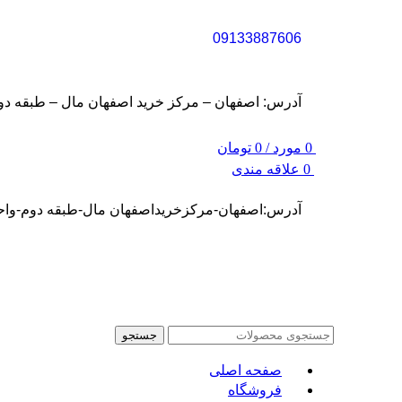
09133887606
آدرس: اصفهان – مرکز خرید اصفهان مال – طبقه دوم – واحد S31 (سفارشات شما نهایتا تا سه روز کاری تح
0
مورد
/
0
تومان
0
علاقه مندی
آدرس:اصفهان-مرکزخریداصفهان مال-طبقه دوم-واحد31
جستجو
صفحه اصلی
فروشگاه