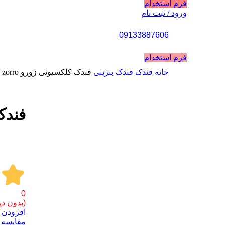
فرم استخدام
ورود / ثبت نام
09133887606
فرم استخدام
خانه
فندک
فندک بنزینی
فندک کلکسیونی زورو zorro
فروخته شده
فندک 
0
(بدون دی
افزودن ب
مقايسه