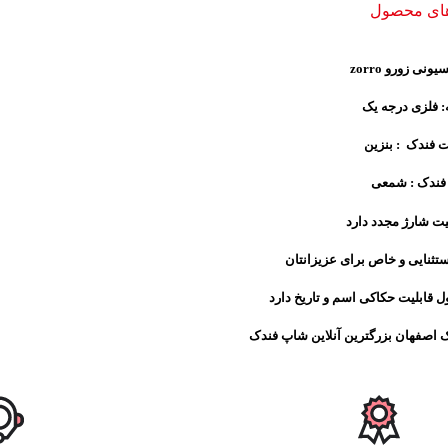
های محصول
نی زورو zorro
 فلزی درجه یک
 فندک : بنزین
 فندک : شمعی
یت شارژ مجدد دارد
ستثنایی و خاص برای عزیزانتان
 قابلیت حکاکی اسم و تاریخ دارد
اصفهان بزرگترین آنلاین شاپ فندک