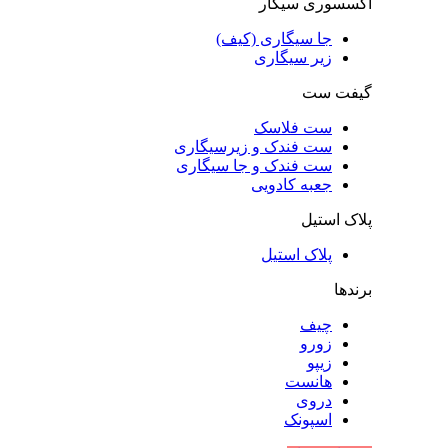
اکسسوری سیگار
جا سیگاری (کیف)
زیر سیگاری
گیفت ست
ست فلاسک
ست فندک و زیرسیگاری
ست فندک و جا سیگاری
جعبه کادویی
پلاک استیل
پلاک استیل
برندها
چیف
زورو
زیپو
هانست
دروی
اسپونک