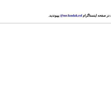
 در صفحه اینستاگرام
mr.fandak.esf@
بپیوندید.