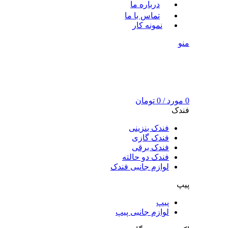
درباره ما
تماس با ما
نمونه کار
منو
0
مورد
/
0
تومان
فندک
فندک بنزینی
فندک گازی
فندک برقی
فندک دو حالته
لوازم جانبی فندک
پیپ
پیپ
لوازم جانبی پیپ