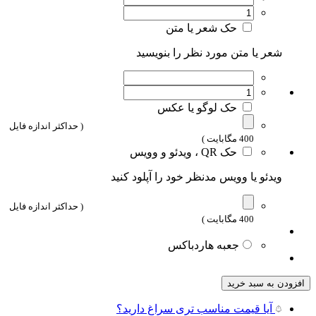
حک شعر یا متن
شعر یا متن مورد نظر را بنویسید
حک لوگو یا عکس
( حداکثر اندازه فایل
400 مگابایت )
حک QR ، ویدئو و وویس
ویدئو یا وویس مدنظر خود را آپلود کنید
( حداکثر اندازه فایل
400 مگابایت )
جعبه هاردباکس
افزودن به سبد خرید
آیا قیمت مناسب تری سراغ دارید؟