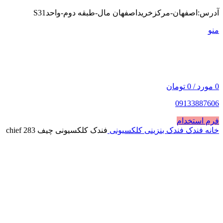
آدرس:اصفهان-مرکزخریداصفهان مال-طبقه دوم-واحدS31
منو
0
مورد
/
0
تومان
09133887606
فرم استخدام
خانه
فندک
فندک بنزینی کلکسیونی
فندک کلکسیونی چیف chief 283