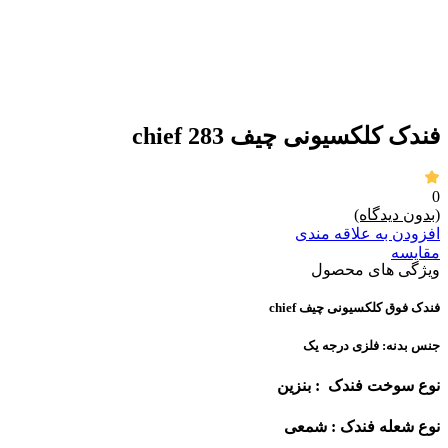
برای بزرگنمایی کلیک کنید
فندک کلکسیونی چیف chief 283
0
(بدون دیدگاه)
افزودن به علاقه مندی
مقايسه
ویژگی های محصول
فندک فوق کلکسیونی چیف chief
جنس بدنه: فلزی درجه یک
نوع سوخت فندک : بنزین
نوع شعله فندک : شمعی