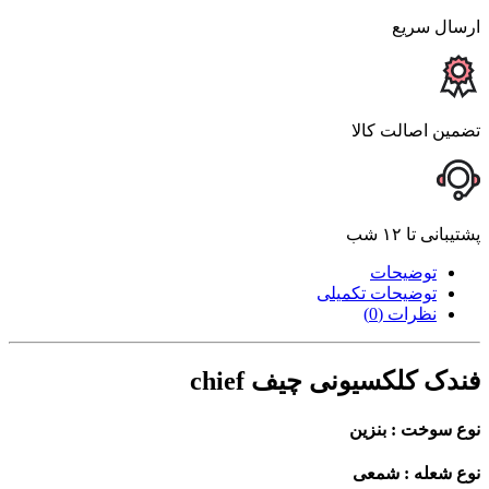
ارسال سریع
تضمین اصالت کالا
پشتیبانی تا ۱۲ شب
توضیحات
توضیحات تکمیلی
نظرات (0)
فندک کلکسیونی چیف chief
نوع سوخت : بنزین
نوع شعله : شمعی