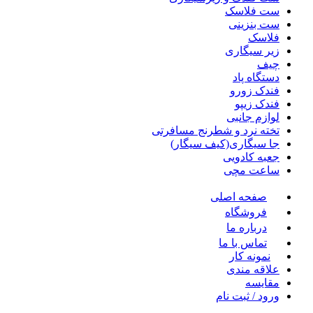
ست فلاسک
ست بنزینی
فلاسک
زیر سیگاری
چیف
دستگاه پاد
فندک زورو
فندک زیپو
لوازم جانبی
تخته نرد و شطرنج مسافرتی
جا سیگاری(کیف سیگار)
جعبه کادویی
ساعت مچی
صفحه اصلی
فروشگاه
درباره ما
تماس با ما
نمونه کار
علاقه مندی
مقايسه
ورود / ثبت نام