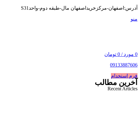
آدرس:اصفهان-مرکزخریداصفهان مال-طبقه دوم-واحدS31
منو
0
مورد
/
0
تومان
09133887606
فرم استخدام
آخرین مطالب
Recent Articles