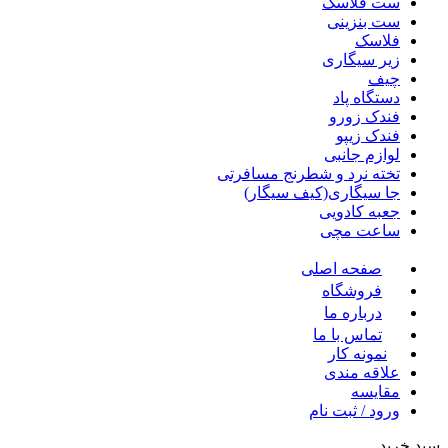
ست فلاسک
ست بنزینی
فلاسک
زیر سیگاری
چیف
دستگاه پاد
فندک زورو
فندک زیپو
لوازم جانبی
تخته نرد و شطرنج مسافرتی
جا سیگاری(کیف سیگار)
جعبه کادویی
ساعت مچی
صفحه اصلی
فروشگاه
درباره ما
تماس با ما
نمونه کار
علاقه مندی
مقايسه
ورود / ثبت نام
سبد خرید