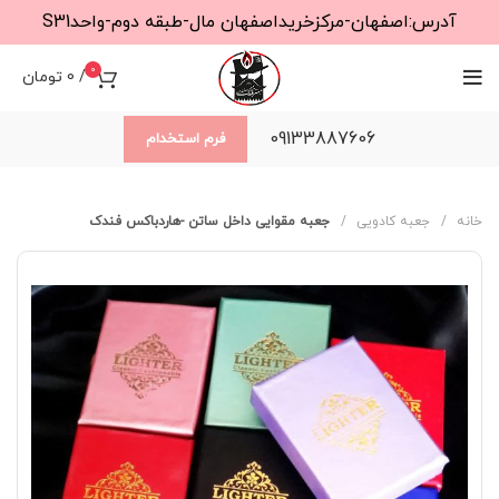
آدرس:اصفهان-مرکزخریداصفهان مال-طبقه دوم-واحدS31
0
/
0
تومان
09133887606
فرم استخدام
خانه
جعبه کادویی
جعبه مقوایی داخل ساتن -هاردباکس فندک