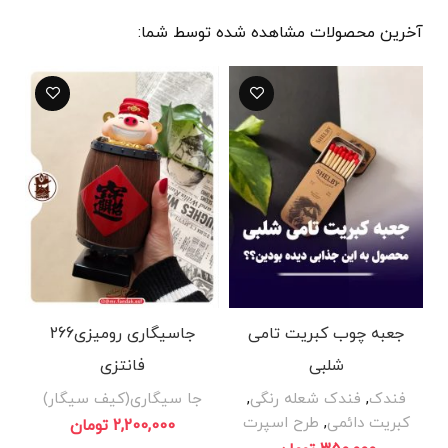
آخرین محصولات مشاهده شده توسط شما:
جعبه چوب کبریت تامی
جاسیگاری رومیزی266
شلبی
فانتزی
فندک
,
فندک شعله رنگی
,
جا سیگاری(کیف سیگار)
کبریت دائمی
,
طرح اسپرت
2,200,000
تومان