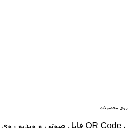
حکاکی QR Code فایل صوتی و ویدیو روی