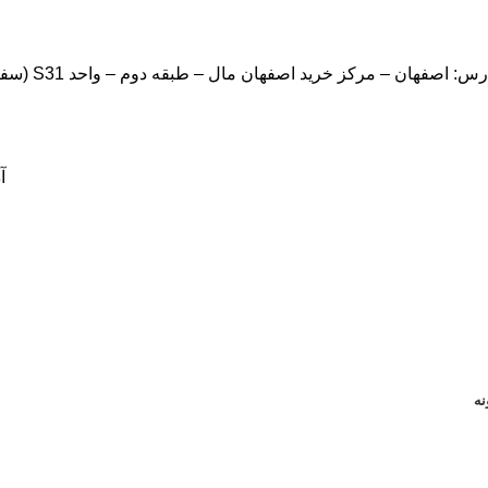
: اصفهان – مرکز خرید اصفهان مال – طبقه دوم – واحد S31 (سفارشات شما نهایتا تا سه روز کاری تحویل پست خواهد شد.)
آ
نه