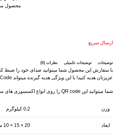
محصول مدنظ
ارسال سریع
توضیحات
توضیحات تکمیلی
نظرات (0)
عزیزتان هدیه کنید! با این ویژگی هدیه گیرنده میتواند QR Code حک شده روی محصول را اسکن کند و محتوای صوتی یا ویدیویی شما را در سایت مسترفندک مشاهده کند.
شما میتوانید این QR code را روی انواع اکسسوری های مسترفندک اعم از فندک، جعبه، سرکلیدی و… حکاکی کنید.
وزن
0.2 کیلوگرم
ابعاد
20 × 15 × 10 سانتیمتر