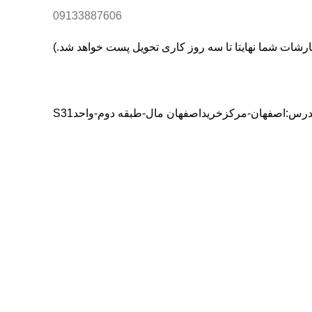
09133887606
درس:اصفهان-مرکزخریداصفهان مال-طبقه دوم-واحدS31