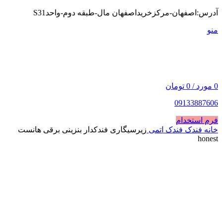
آدرس:اصفهان-مرکزخریداصفهان مال-طبقه دوم-واحدS31
منو
0
مورد
/
0
تومان
09133887606
فرم استخدام
خانه
فندک
فندک اتمی
زیرسیگاری فندکدار بنزینی برقی هانست
honest
نقره ای نقش ریز