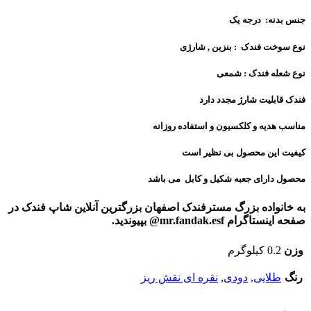
جنس بدنه: درجه یک
نوع سوخت فندک : بنزین , شارژی
نوع شعله فندک : شمعی
فندک قابلیت شارژ مجدد دارد
مناسب هدیه و کلکسیون و استفاده روزانه
کیفیت این محصول بی نظیر است
محصول دارای جعبه شکیل و کابل می باشد
به خانواده بزرگ مسترفندک اصفهان بزرگترین آنلاین شاپ فندک در
صفحه اینستاگرام mr.fandak.esf@ بپیوندید.
وزن
0.2 کیلوگرم
رنگ
طلایی
,
دودی
,
نقره ای نقش ریز