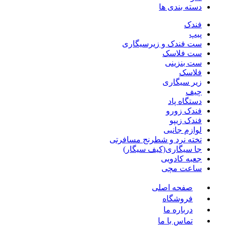
دسته بندی ها
فندک
پیپ
ست فندک و زیرسیگاری
ست فلاسک
ست بنزینی
فلاسک
زیر سیگاری
چیف
دستگاه پاد
فندک زورو
فندک زیپو
لوازم جانبی
تخته نرد و شطرنج مسافرتی
جا سیگاری(کیف سیگار)
جعبه کادویی
ساعت مچی
صفحه اصلی
فروشگاه
درباره ما
تماس با ما