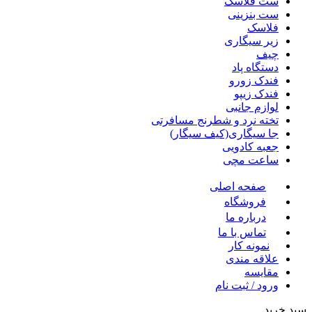
ست فلاسک
ست بنزینی
فلاسک
زیر سیگاری
چیف
دستگاه پاد
فندک زورو
فندک زیپو
لوازم جانبی
تخته نرد و شطرنج مسافرتی
جا سیگاری(کیف سیگار)
جعبه کادویی
ساعت مچی
صفحه اصلی
فروشگاه
درباره ما
تماس با ما
نمونه کار
علاقه مندی
مقايسه
ورود / ثبت نام
سبد خرید