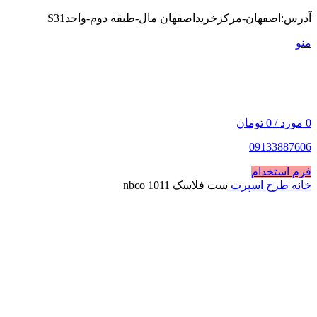
آدرس:اصفهان-مرکزخریداصفهان مال-طبقه دوم-واحدS31
منو
0
مورد
/
0
تومان
09133887606
فرم استخدام
خانه
طرح اسپرت
ست فلاسک nbco 1011
فروخته شده