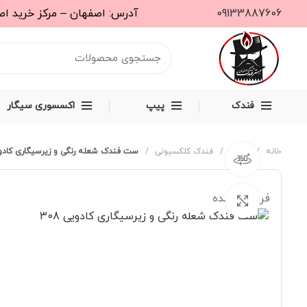
09133887606
آدرس: اصفهان – مرکز خرید اصفهان مال – طبقه دوم – واحد S31
فندک
پیپ
اکسسوری سیگار
خانه
فندک
فندک کلکسیونی
ست فندک شعله رنگی و زیرسیگاری کادویی 
مشاهده 360 درجه
فروخته شده
برای بزرگنمایی کلیک کنید