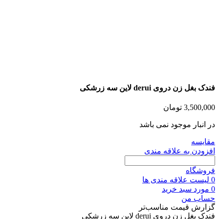
فندک بغل زن دروی derui لاین سه زرشکی
3,500,000
تومان
در انبار موجود نمی باشد
مقايسه
افزودن به علاقه مندی
فروشگاه
0
لیست علاقه مندی ها
0
مورد
سبد خرید
حساب من
گزارش قیمت مناسب‌تر
فندک بغل زن دروی derui لاین سه زرشکی