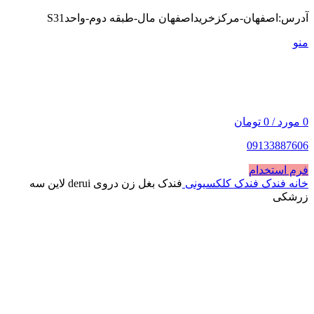
آدرس:اصفهان-مرکزخریداصفهان مال-طبقه دوم-واحدS31
منو
0
مورد
/
0
تومان
09133887606
فرم استخدام
خانه
فندک
فندک کلکسیونی
فندک بغل زن دروی derui لاین سه
زرشکی
فروخته شده