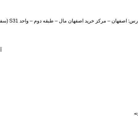
: اصفهان – مرکز خرید اصفهان مال – طبقه دوم – واحد S31 (سفارشات شما نهایتا تا سه روز کاری تحویل پست خواهد شد.)
آ
نه