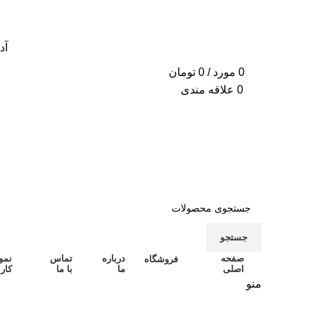
آدرس
0
مورد
/
0
تومان
0
علاقه مندی
جستجو
صفحه
درباره
تماس
نمو
فروشگاه
اصلی
ما
با ما
کار
منو