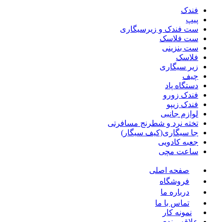
فندک
پیپ
ست فندک و زیرسیگاری
ست فلاسک
ست بنزینی
فلاسک
زیر سیگاری
چیف
دستگاه پاد
فندک زورو
فندک زیپو
لوازم جانبی
تخته نرد و شطرنج مسافرتی
جا سیگاری(کیف سیگار)
جعبه کادویی
ساعت مچی
صفحه اصلی
فروشگاه
درباره ما
تماس با ما
نمونه کار
علاقه مندی