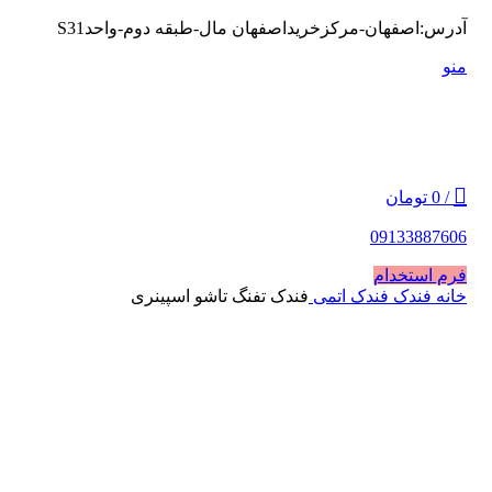
0
0
آدرس:اصفهان-مرکزخریداصفهان مال-طبقه دوم-واحدS31
منو
/
0
تومان
09133887606
فرم استخدام
خانه
فندک
فندک اتمی
فندک تفنگ تاشو اسپینری
فروخته شده