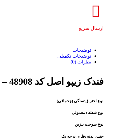
ارسال سریع
توضیحات
توضیحات تکمیلی
نظرات (0)
فندک زیپو اصل کد 48908 – Original Zippo Design
نوع احتراق:سنگی (چخماقی)
نوع شعله : معمولی
نوع سوخت بنزین
جنس بدنه :فلزی درجه یک