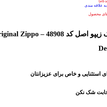
دگاه)
ه علاقه مندی
های محصول
فندک زیپو اصل کد 48908 – al Zippo
De
ی استثنایی و خاص برای عزیزانتان
تخابت شک نکن