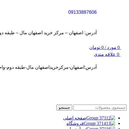
09133887606
آدرس: اصفهان – مرکز خرید اصفهان مال – طبقه دوم – واحد S31 (سفارشات شما نهایتا تا سه روز کاری تح
0
مورد
/
0
تومان
0
علاقه مندی
آدرس:اصفهان-مرکزخریداصفهان مال-طبقه دوم-واحد31
جستجو
صفحه اصلی
فروشگاه
درباره ما