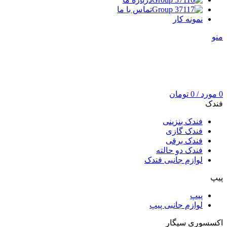
تماس با ما
نمونه کار
منو
0
مورد
/
0
تومان
فندک
فندک بنزینی
فندک گازی
فندک برقی
فندک دو حالته
لوازم جانبی فندک
پیپ
پیپ
لوازم جانبی پیپ
اکسسوری سیگار