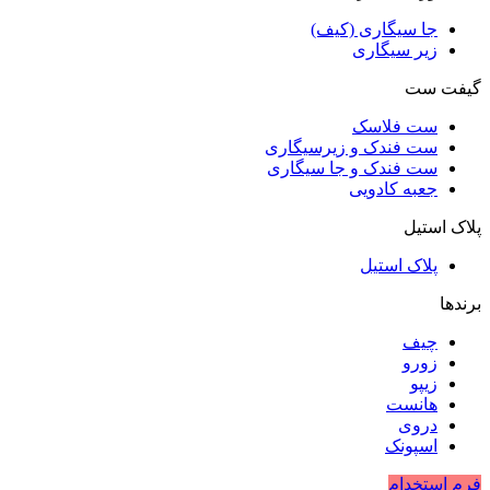
جا سیگاری (کیف)
زیر سیگاری
گیفت ست
ست فلاسک
ست فندک و زیرسیگاری
ست فندک و جا سیگاری
جعبه کادویی
پلاک استیل
پلاک استیل
برندها
چیف
زورو
زیپو
هانست
دروی
اسپونک
فرم استخدام