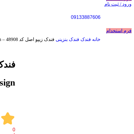
ورود / ثبت نام
09133887606
فرم استخدام
خانه
فندک
فندک بنزینی
فندک زیپو اصل کد 48908 – Original Zippo Design
فروخته شده
sign
0