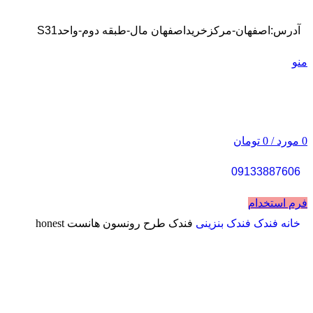
آدرس:اصفهان-مرکزخریداصفهان مال-طبقه دوم-واحدS31
منو
0
مورد
/
0
تومان
09133887606
فرم استخدام
خانه
فندک
فندک بنزینی
فندک طرح رونسون هانست honest