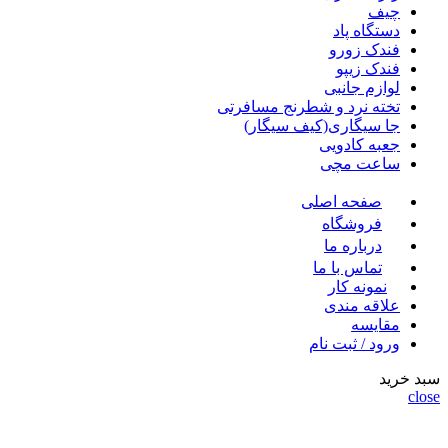
چیف
دستگاه پاد
فندک زورو
فندک زیپو
لوازم جانبی
تخته نرد و شطرنج مسافرتی
جا سیگاری(کیف سیگار)
جعبه کادویی
ساعت مچی
صفحه اصلی
فروشگاه
درباره ما
تماس با ما
نمونه کار
علاقه مندی
مقايسه
ورود / ثبت نام
سبد خرید
close