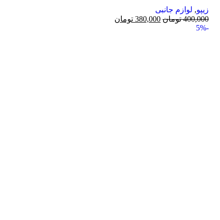
زیپو
,
لوازم جانبی
400,000
تومان
380,000
تومان
-5%