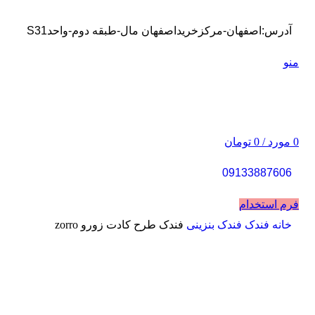
آدرس:اصفهان-مرکزخریداصفهان مال-طبقه دوم-واحدS31
منو
0
مورد
/
0
تومان
09133887606
فرم استخدام
خانه
فندک
فندک بنزینی
فندک طرح کادت زورو zorro
فروخته شده