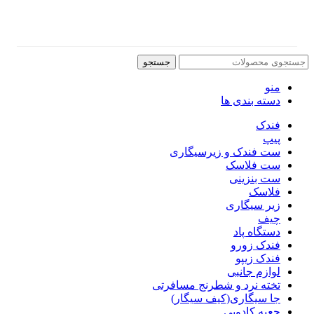
جستجو
منو
دسته بندی ها
فندک
پیپ
ست فندک و زیرسیگاری
ست فلاسک
ست بنزینی
فلاسک
زیر سیگاری
چیف
دستگاه پاد
فندک زورو
فندک زیپو
لوازم جانبی
تخته نرد و شطرنج مسافرتی
جا سیگاری(کیف سیگار)
جعبه کادویی