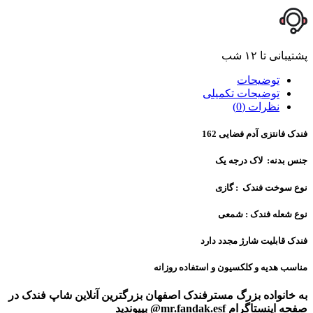
پشتیبانی تا ۱۲ شب
توضیحات
توضیحات تکمیلی
نظرات (0)
فندک فانتزی آدم فضایی 162
جنس بدنه: لاک درجه یک
نوع سوخت فندک : گازی
نوع شعله فندک : شمعی
فندک قابلیت شارژ مجدد دارد
مناسب هدیه و کلکسیون و استفاده روزانه
به خانواده بزرگ مسترفندک اصفهان بزرگترین آنلاین شاپ فندک در
صفحه اینستاگرام mr.fandak.esf@ بپیوندید