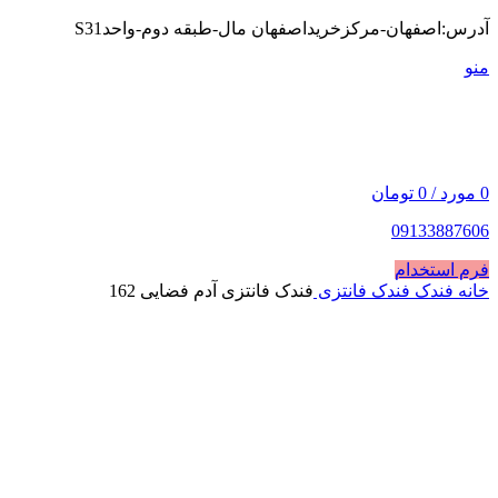
آدرس:اصفهان-مرکزخریداصفهان مال-طبقه دوم-واحدS31
منو
0
مورد
/
0
تومان
09133887606
فرم استخدام
خانه
فندک
فندک فانتزی
فندک فانتزی آدم فضایی 162
فروخته شده