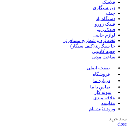
فلاسک
زیر سیگاری
چیف
دستگاه پاد
فندک زورو
فندک زیپو
لوازم جانبی
تخته نرد و شطرنج مسافرتی
جا سیگاری(کیف سیگار)
جعبه کادویی
ساعت مچی
صفحه اصلی
فروشگاه
درباره ما
تماس با ما
نمونه کار
علاقه مندی
مقايسه
ورود / ثبت نام
سبد خرید
close