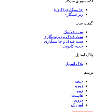
اکسسوری سیگار
جا سیگاری (کیف)
زیر سیگاری
گیفت ست
ست فلاسک
ست فندک و زیرسیگاری
ست فندک و جا سیگاری
جعبه کادویی
پلاک استیل
پلاک استیل
برندها
چیف
زورو
زیپو
هانست
دروی
اسپونک