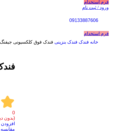
فرم استخدام
ورود / ثبت نام
09133887606
فرم استخدام
خانه
فندک
فندک بنزینی
فندک فوق کلکسیونی جیفنگ Jifeng
فندک 
برای بزرگنمایی کلیک کنید
0
(بدون دی
افزودن ب
مقايسه