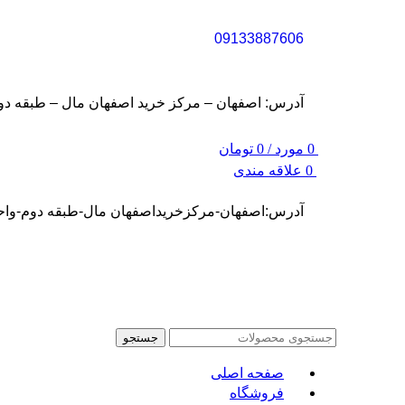
09133887606
آدرس: اصفهان – مرکز خرید اصفهان مال – طبقه دوم – واحد S31 (سفارشات شما نهایتا تا سه روز کاری تح
0
مورد
/
0
تومان
0
علاقه مندی
آدرس:اصفهان-مرکزخریداصفهان مال-طبقه دوم-واحد31
جستجو
صفحه اصلی
فروشگاه