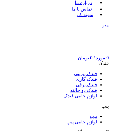
درباره ما
تماس با ما
نمونه کار
منو
0
مورد
/
0
تومان
فندک
فندک بنزینی
فندک گازی
فندک برقی
فندک دو حالته
لوازم جانبی فندک
پیپ
پیپ
لوازم جانبی پیپ