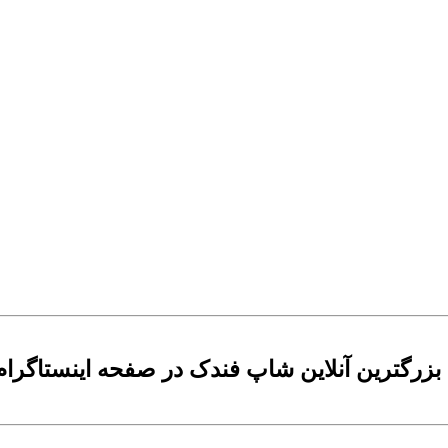
لاین شاپ فندک در صفحه اینستاگرام mr.fandak.esf@ بپیوندید