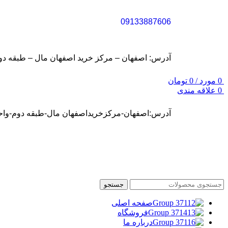
09133887606
آدرس: اصفهان – مرکز خرید اصفهان مال – طبقه دوم – واحد S31 (سفارشات شما نهایتا تا سه روز کاری تح
0
مورد
/
0
تومان
0
علاقه مندی
آدرس:اصفهان-مرکزخریداصفهان مال-طبقه دوم-واحد31
جستجو
صفحه اصلی
فروشگاه
درباره ما