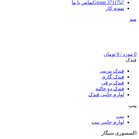
تماس با ما
نمونه کار
منو
0
مورد
/
0
تومان
فندک
فندک بنزینی
فندک گازی
فندک برقی
فندک دو حالته
لوازم جانبی فندک
پیپ
پیپ
لوازم جانبی پیپ
اکسسوری سیگار