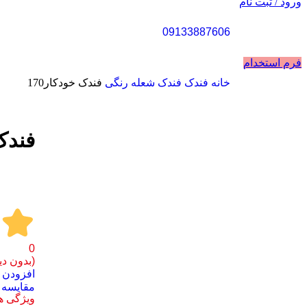
ورود / ثبت نام
09133887606
فرم استخدام
خانه
فندک
فندک شعله رنگی
فندک خودکار170
فروخته شده
فندک 
0
(بدون دی
افزودن ب
مشاهده 360 درجه
مقايسه
ویژگی 
0%