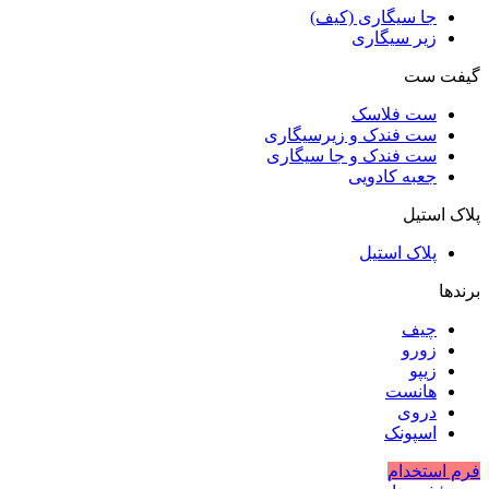
جا سیگاری (کیف)
زیر سیگاری
گیفت ست
ست فلاسک
ست فندک و زیرسیگاری
ست فندک و جا سیگاری
جعبه کادویی
پلاک استیل
پلاک استیل
برندها
چیف
زورو
زیپو
هانست
دروی
اسپونک
فرم استخدام