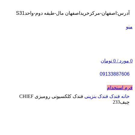
آدرس:اصفهان-مرکزخریداصفهان مال-طبقه دوم-واحدS31
منو
0
مورد
/
0
تومان
09133887606
فرم استخدام
خانه
فندک
فندک بنزینی
فندک کلکسیونی رومیزی CHIEF
چیف233