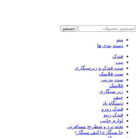
جستجو
منو
دسته بندی ها
فندک
پیپ
ست فندک و زیرسیگاری
ست فلاسک
ست بنزینی
فلاسک
زیر سیگاری
چیف
دستگاه پاد
فندک زورو
فندک زیپو
لوازم جانبی
تخته نرد و شطرنج مسافرتی
جا سیگاری(کیف سیگار)