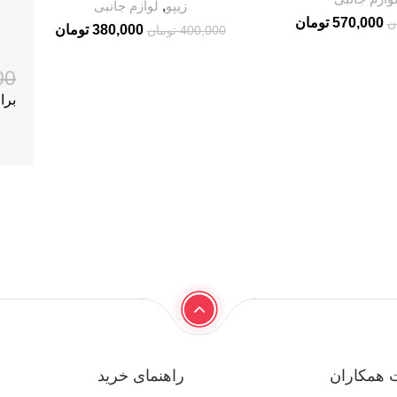
زیپو
,
لوازم جانبی
570,000
تومان
ن
380,000
تومان
400,000
تومان
00
برای 4
 همکاران
راهنمای خرید