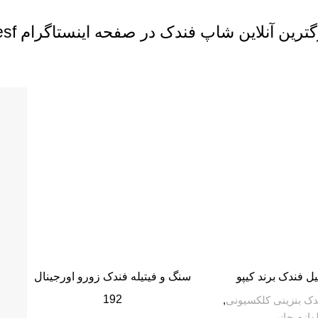
 شاپ فندک در صفحه اینستاگرام mr.fandak.esf@ بپیوندید.
-5%
سنگ و فیتیله فندک زورو اورجینال
192
دک بنزینی کلکسیونی
,
وازم جانبی