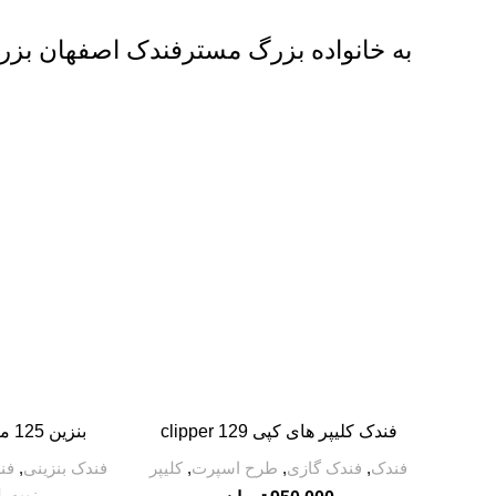
به خانواده بزرگ مسترفندک اصفهان بزرگترین آنلاین
-5%
فندک کلیپر های کپی clipper 129
بنزین 125 میل فندک برند کیپو
فندک
,
فندک گازی
,
طرح اسپرت
,
کلیپر
فندک بنزینی
,
فن
زیپو
,
ل