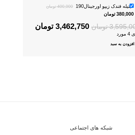
380,000
تومان
400,000
تومان
فیتیله فندک زیپو اورجینال190
400,000
تومان
380,000
تومان
3,462,750
تومان
3,595,0
تومان
 مورد
افزودن به سبد
شبکه های اجتماعی