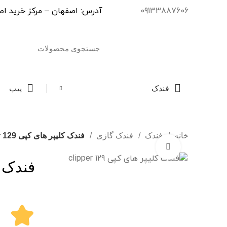
09133887606
آدرس: اصفهان – مرکز خرید اصفهان مال – طبقه دوم – واحد S31
فندک
پیپ
خانه
فندک
فندک گازی
فندک کلیپر های کپی clipper 129
برای بزرگنمایی کلیک کنید
فندک کلیپ