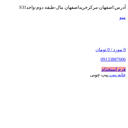
آدرس:اصفهان-مرکزخریداصفهان مال-طبقه دوم-واحدS31
فروخته شد
ه
منو
0
مورد
/
0
تومان
09133887606
فرم استخدام
خانه
پیپ
پیپ چوبی