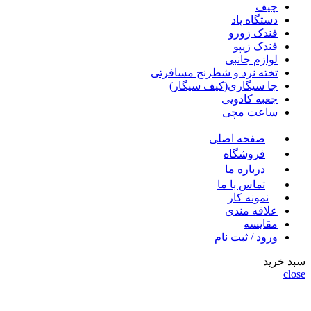
چیف
دستگاه پاد
فندک زورو
فندک زیپو
لوازم جانبی
تخته نرد و شطرنج مسافرتی
جا سیگاری(کیف سیگار)
جعبه کادویی
ساعت مچی
صفحه اصلی
فروشگاه
درباره ما
تماس با ما
نمونه کار
علاقه مندی
مقايسه
ورود / ثبت نام
سبد خرید
close