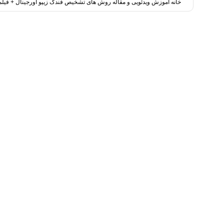
خانه
آموزش ویدئویی و مقاله
روش های تشخیص فندک زیپو اورجینال + فیل