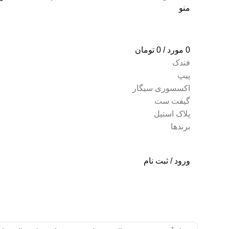
منو
0
مورد
/
0
تومان
فندک
پیپ
اکسسوری سیگار
گیفت ست
پلاک استیل
برندها
ورود / ثبت نام