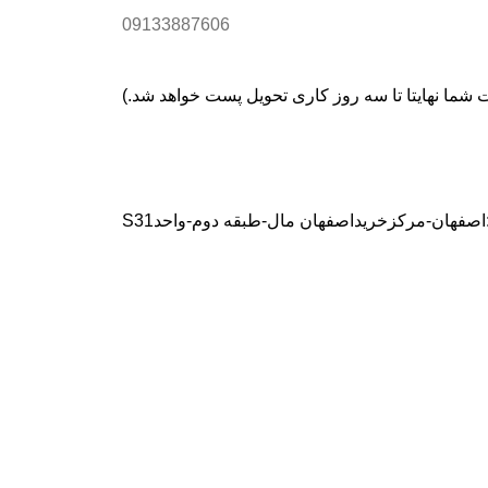
09133887606
صفهان-مرکزخریداصفهان مال-طبقه دوم-واحدS31