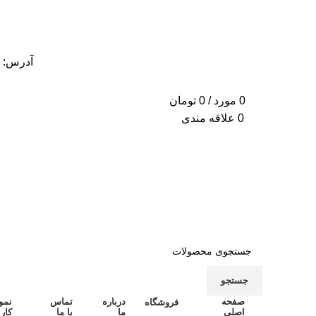
آدرس: اصفهان –
0
مورد
/
0
تومان
0
علاقه مندی
جستجو
صفحه
درباره
تماس
نمو
فروشگاه
اصلی
ما
با ما
کار