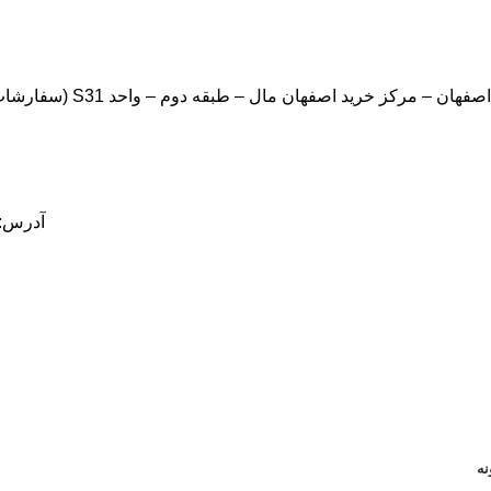
 مرکز خرید اصفهان مال – طبقه دوم – واحد S31 (سفارشات شما نهایتا تا سه روز کاری تحویل پست خواهد شد.)
آدرس:ا
نه