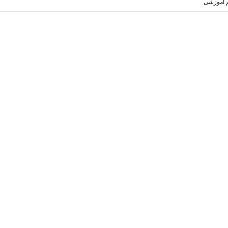
م آموزشی